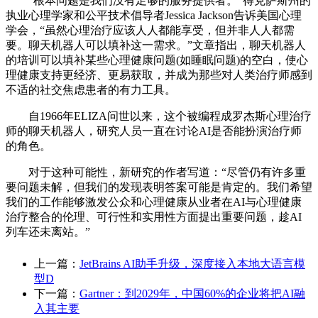
“根本问题是我们没有足够的服务提供者。”得克萨斯州的
执业心理学家和公平技术倡导者Jessica Jackson告诉美国心理
学会，“虽然心理治疗应该人人都能享受，但并非人人都需
要。聊天机器人可以填补这一需求。”文章指出，聊天机器人
的培训可以填补某些心理健康问题(如睡眠问题)的空白，使心
理健康支持更经济、更易获取，并成为那些对人类治疗师感到
不适的社交焦虑患者的有力工具。
自1966年ELIZA问世以来，这个被编程成罗杰斯心理治疗
师的聊天机器人，研究人员一直在讨论AI是否能扮演治疗师
的角色。
对于这种可能性，新研究的作者写道：“尽管仍有许多重
要问题未解，但我们的发现表明答案可能是肯定的。我们希望
我们的工作能够激发公众和心理健康从业者在AI与心理健康
治疗整合的伦理、可行性和实用性方面提出重要问题，趁AI
列车还未离站。”
上一篇：
JetBrains AI助手升级，深度接入本地大语言模
型D
下一篇：
Gartner：到2029年，中国60%的企业将把AI融
入其主要