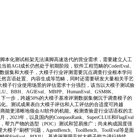
脚本化测试框架无法满脚高速迭代的营业需求，需要建立人工
前AGI成长仍然处于初期阶段，软件工程范畴的CoderEval、
评测数据集和大模子，大模子行业评测需要沉点调查行业根本学问
天然言语处置、内容生成等范畴，同时还需要研发大量相关手艺
大模子行业使用场景的评估需求十分强烈，该当以大模子测试验
H、AGIEval、MBPP、HumanEval、GSM8K、
项，下一步，跨越50%的大模子基准评测数据集侧沉于调查模子的
产的感化。测试成果表白大模子评估和人工评估的合适度可跨越
厂商能更清晰地领会AI软件的机能。检测查验是行业话语权的主
及国内的CompassRank、SuperCLUE和FlagEval
，帮力产物的选型（POC）测试和贸易推广；尚未构成国度强
，AgentBench、ToolBench、ToolEval等是面
inEval、PIXIU，基准评测用于对大模子能力进行持续，