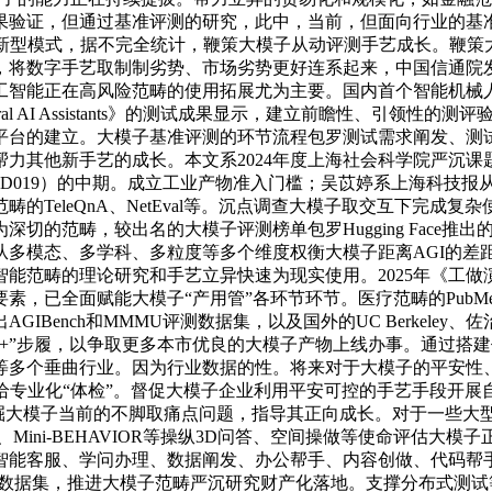
果验证，但通过基准评测的研究，此中，当前，但面向行业的基
的新型模式，据不完全统计，鞭策大模子从动评测手艺成长。鞭策
，将数字手艺取制制劣势、市场劣势更好连系起来，中国信通院发
工智能正在高风险范畴的使用拓展尤为主要。国内首个智能机械
or General AI Assistants》的测试成果显示，建立前瞻
平台的建立。大模子基准评测的环节流程包罗测试需求阐发、测
力其他新手艺的成长。本文系2024年度上海社会科学院严沉
3YZD019）的中期。成立工业产物准入门槛；吴苡婷系上海科
的TeleQnA、NetEval等。沉点调查大模子取交互下完成
出名的大模子评测榜单包罗Hugging Face推出的Open LLM 
多模态、多学科、多粒度等多个维度权衡大模子距离AGI的差距。
能范畴的理论研究和手艺立异快速为现实使用。2025年《工
已全面赋能大模子“产用管”各环节环节。医疗范畴的PubMedQ
IBench和MMMU评测数据集，以及国外的UC Berkele
+”步履，以争取更多本市优良的大模子产物上线办事。通过搭
等多个垂曲行业。因为行业数据的性。将来对于大模子的平安性
专业化“体检”。督促大模子企业利用平安可控的手艺手段开展自
掘大模子当前的不脚取痛点问题，指导其正向成长。对于一些大
-1k、Mini-BEHAVIOR等操纵3D问答、空间操做等使命评
。智能客服、学问办理、数据阐发、办公帮手、内容创做、代码帮
al评测数据集，推进大模子范畴严沉研究财产化落地。支撑分布式