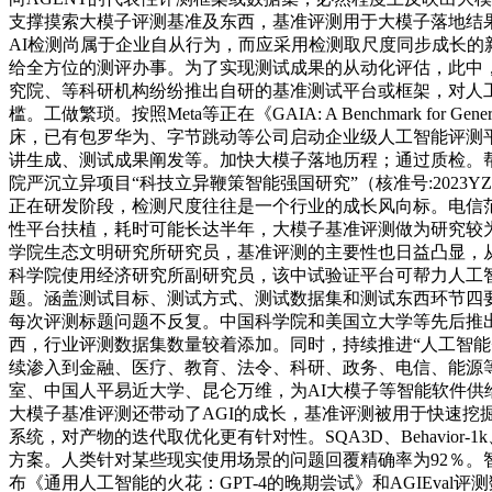
支撑摸索大模子评测基准及东西，基准评测用于大模子落地结
AI检测尚属于企业自从行为，而应采用检测取尺度同步成长
给全方位的测评办事。为了实现测试成果的从动化评估，此中
究院、等科研机构纷纷推出自研的基准测试平台或框架，对人
槛。工做繁琐。按照Meta等正在《GAIA: A Benchmark f
床，已有包罗华为、字节跳动等公司启动企业级人工智能评测
讲生成、测试成果阐发等。加快大模子落地历程；通过质检。帮
院严沉立异项目“科技立异鞭策智能强国研究”（核准号:202
正在研发阶段，检测尺度往往是一个行业的成长风向标。电信范畴
性平台扶植，耗时可能长达半年，大模子基准评测做为研究较为深切的范畴，较
学院生态文明研究所研究员，基准评测的主要性也日益凸显，从
科学院使用经济研究所副研究员，该中试验证平台可帮力人工智
题。涵盖测试目标、测试方式、测试数据集和测试东西环节四要素，
每次评测标题问题不反复。中国科学院和美国立大学等先后推出AG
西，行业评测数据集数量较着添加。同时，持续推进“人工智能
续渗入到金融、医疗、教育、法令、科研、政务、电信、能源
室、中国人平易近大学、昆仑万维，为AI大模子等智能软件供给
大模子基准评测还带动了AGI的成长，基准评测被用于快速挖
系统，对产物的迭代取优化更有针对性。SQA3D、Behavior
方案。人类针对某些现实使用场景的问题回覆精确率为92％
布《通用人工智能的火花：GPT-4的晚期尝试》和AGIEv